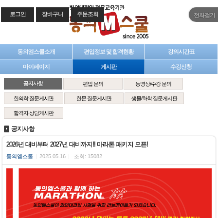
로그인
장바구니
주문조회
전화걸기
동의엠스쿨소개
편입정보 및 합격현황
강의시간표
마이페이지
게시판
수강신청
공지사항
편입 문의
동영상/수강 문의
한의학 질문게시판
한문 질문게시판
생물/화학 질문게시판
합격자 상담게시판
공지사항
2026년 대비부터 2027년 대비까지!! 마라톤 패키지 오픈!
동의엠스쿨
|
2025.05.16
|
조회: 15082