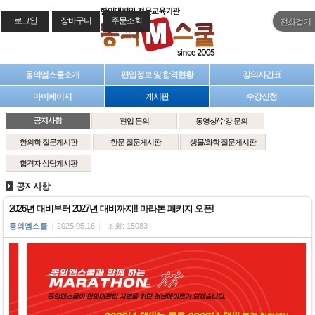
로그인
장바구니
주문조회
전화걸기
동의엠스쿨소개
편입정보 및 합격현황
강의시간표
마이페이지
게시판
수강신청
공지사항
편입 문의
동영상/수강 문의
한의학 질문게시판
한문 질문게시판
생물/화학 질문게시판
합격자 상담게시판
공지사항
2026년 대비부터 2027년 대비까지!! 마라톤 패키지 오픈!
동의엠스쿨
|
2025.05.16
|
조회: 15083