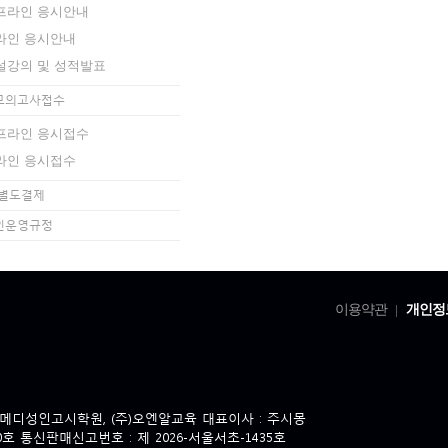
프라인 응시안내
라인 응시안내
설강의 및 성적발표
모의고사접수
프라인 응시접수
라인 응시접수
 별도결제
인운영규정
이용약관
개인정
|
의메디성인고시학원, (주)오엔알교육 대표이사 : 주시몽
40호 통신판매신고번호 : 제 2026-서울서초-1435호