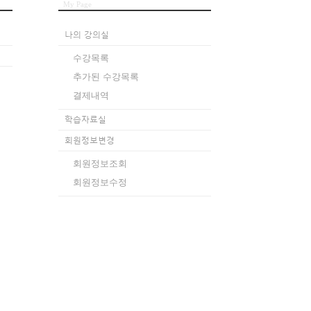
My Page
나의 강의실
수강목록
추가된 수강목록
결제내역
학습자료실
회원정보변경
회원정보조회
회원정보수정