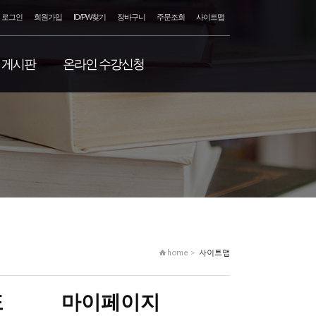
로그인
회원가입
ID/PW찾기
장바구니
주문조회
사이트맵
게시판
온라인 수강신청
home >
사이트맵
표
마이페이지