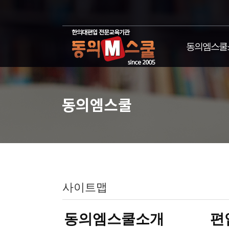
동의엠스쿨
사이트맵
동의엠스쿨소개
편