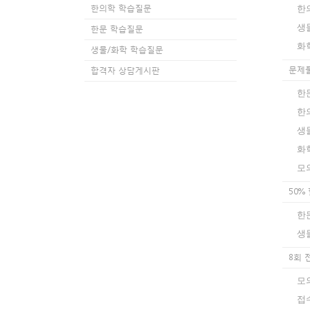
한의학 학습질문
한
생
한문 학습질문
화
생물/화학 학습질문
문제
합격자 상담게시판
한
한
생
화
모
50%
한
생
8회
모
접