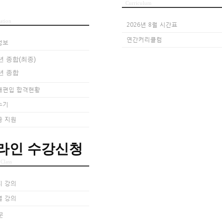
Curriculum
ation
2026년 8월 시간표
연간커리큘럼
정보
년 종합(최종)
년 종합
대편입 합격현황
수기
금 지원
라인 수강신청
 Class
지 강의
별 강의
문