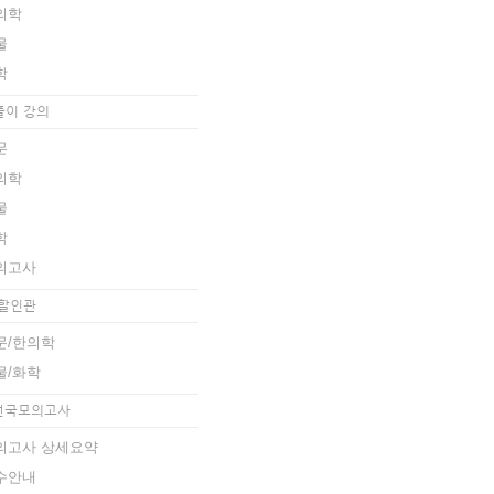
의학
물
학
풀이 강의
문
의학
물
학
의고사
 할인관
문/한의학
물/화학
 전국모의고사
의고사 상세요약
수안내