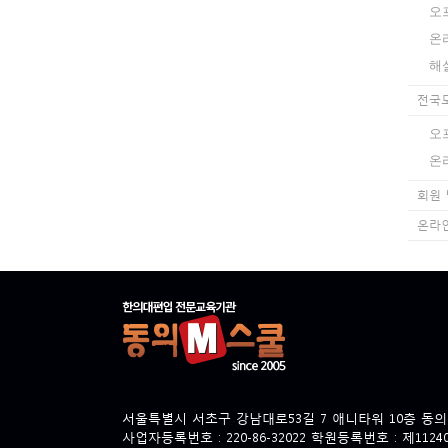
오
온
해
전국
오
온
회원
온라
서울특별시 서초구 강남대로53길 7 애니타워 10층 동
사업자등록번호 : 220-86-32022 학원등록번호 : 제112