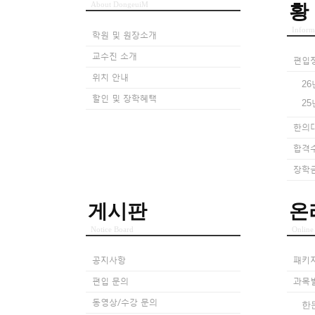
About DongeuiM
황
Inform
학원 및 원장소개
교수진 소개
편입
위치 안내
26
할인 및 장학혜택
25
한의
합격
장학
게시판
온
Notice Board
Online
공지사항
패키
편입 문의
과목
동영상/수강 문의
한