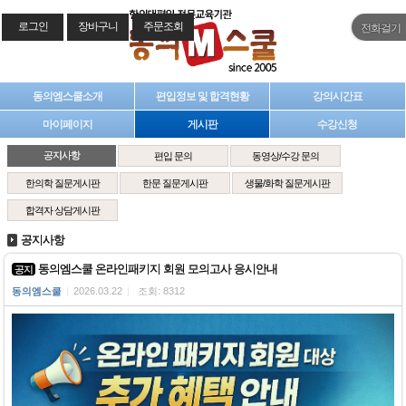
로그인
장바구니
주문조회
전화걸기
동의엠스쿨소개
편입정보 및 합격현황
강의시간표
마이페이지
게시판
수강신청
공지사항
편입 문의
동영상/수강 문의
한의학 질문게시판
한문 질문게시판
생물/화학 질문게시판
합격자 상담게시판
공지사항
동의엠스쿨 온라인패키지 회원 모의고사 응시안내
공지
동의엠스쿨
|
2026.03.22
|
조회: 8312